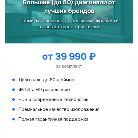
Большие (до 80) диагонали от
лучших брендов
Премиум телевизоры с большими экранами и
топовыми характеристиками
от 39 990 ₽
за комплект
Диагональ до 80 дюймов
4K Ultra HD разрешение
HDR и современные технологии
Премиальное качество изображения
Полная гарантийная поддержка