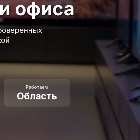
и офиса
проверенных
кой
Работаем
Область