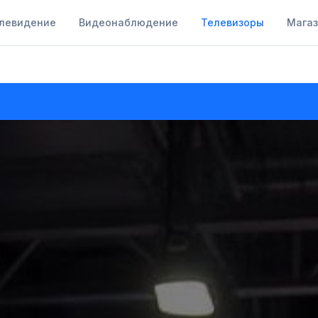
левидение
Видеонаблюдение
Телевизоры
Мага