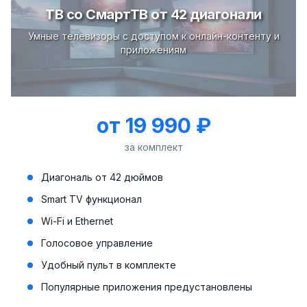
ТВ со СмартТВ от 42 диагонали
Умные телевизоры с доступом к онлайн-контенту и
приложениям
от 19 990 ₽
за комплект
Диагональ от 42 дюймов
Smart TV функционал
Wi-Fi и Ethernet
Голосовое управление
Удобный пульт в комплекте
Популярные приложения предустановлены